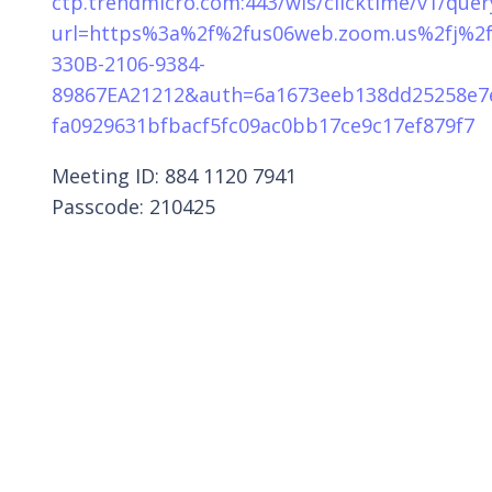
ctp.trendmicro.com:443/wis/clicktime/v1/quer
url=https%3a%2f%2fus06web.zoom.us%2fj%2
330B-2106-9384-
89867EA21212&auth=6a1673eeb138dd25258e7
fa0929631bfbacf5fc09ac0bb17ce9c17ef879f7
Meeting ID: 884 1120 7941
Passcode: 210425