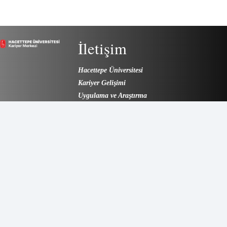
İletişim
Hacettepe Üniversitesi
Kariyer Gelişimi
Uygulama ve Araştırma
Merkezi
E-Posta:
karmer@hacettepe.edu.tr
Tel: (0312) 297 63 17 –
297 63 33
Adres: Beytepe
Kampüsü Hukuk
Fakültesi Binası