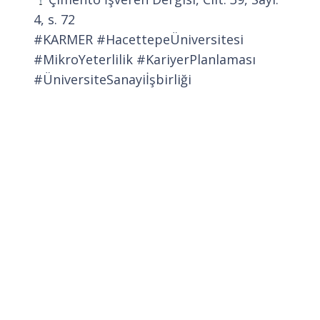
4, s. 72
#KARMER #HacettepeÜniversitesi
#MikroYeterlilik #KariyerPlanlaması
#ÜniversiteSanayiİşbirliği