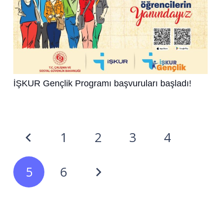
İŞKUR Gençlik Programı başvuruları başladı!
1
2
3
4
5
6